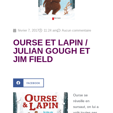
février 7, 2017
11:24 am
Aucun commentaire
OURSE ET LAPIN /
JULIAN GOUGH ET
JIM FIELD
FACEBOOK
Ourse se
réveille en
sursaut, on lui a
volé toutes ses