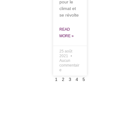
pour le
climat et
se révolte
READ
MORE »
25 août
2021
Aucun
commentair
e
1
2
3
4
5