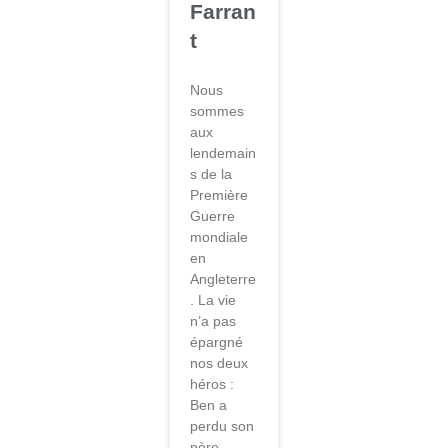
Farran
t
Nous
sommes
aux
lendemain
s de la
Première
Guerre
mondiale
en
Angleterre
. La vie
n’a pas
épargné
nos deux
héros :
Ben a
perdu son
père