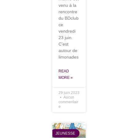
venu à la
rencontre
du BDclub
ce
vendredi
23 juin.
C’est
autour de
limonades
READ
MORE »
29 juin 2023
Aucun
commentair
e
JEUNESSE