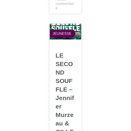
commentair
e
JEUNESSE
LE
SECO
ND
SOUF
FLE –
Jennif
er
Murze
au &