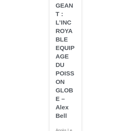
GEAN
T :
L’INC
ROYA
BLE
EQUIP
AGE
DU
POISS
ON
GLOB
E –
Alex
Bell
Après Le