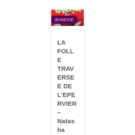
JEUNESSE
LA
FOLL
E
TRAV
ERSE
E DE
L’EPE
RVIER
–
Natas
ha