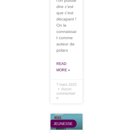
l’on puisse
dire c’est
que c’est
décapant !
On le
connaissai
t comme
auteur de
polars
READ
MORE »
7 mars 2025
Aucun
commentair
e
JEUNESSE