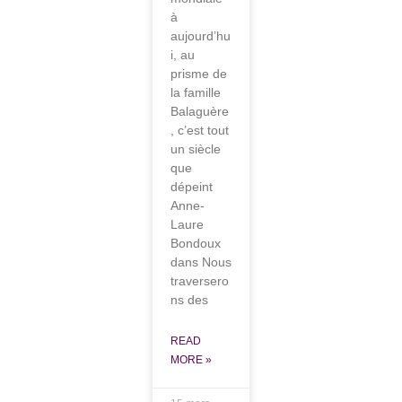
à
aujourd’hu
i, au
prisme de
la famille
Balaguère
, c’est tout
un siècle
que
dépeint
Anne-
Laure
Bondoux
dans Nous
traversero
ns des
READ
MORE »