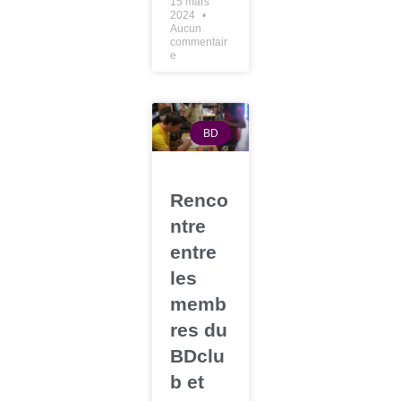
15 mars
2024
Aucun
commentair
e
BD
Renco
ntre
entre
les
memb
res du
BDclu
b et