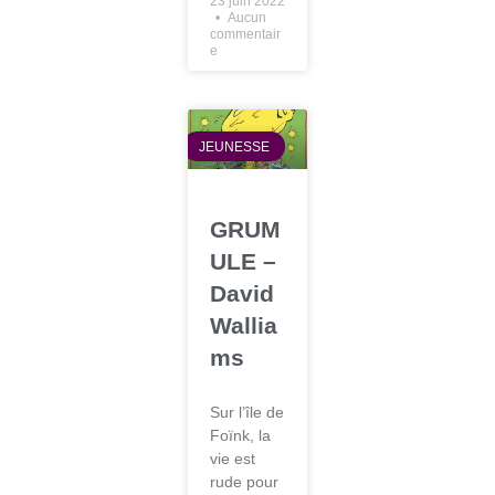
23 juin 2022
Aucun
commentair
e
JEUNESSE
GRUM
ULE –
David
Wallia
ms
Sur l’île de
Foïnk, la
vie est
rude pour