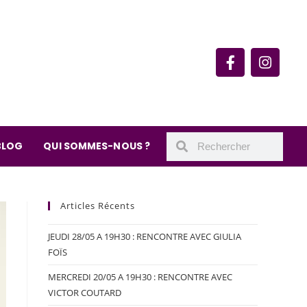
rie du quartier Secrétan
 de Meaux 75019 Paris
undi : 11h-19h30
– samedi : 10h-19h30
BLOG
QUI SOMMES-NOUS ?
Articles Récents
JEUDI 28/05 A 19H30 : RENCONTRE AVEC GIULIA
FOÏS
MERCREDI 20/05 A 19H30 : RENCONTRE AVEC
VICTOR COUTARD