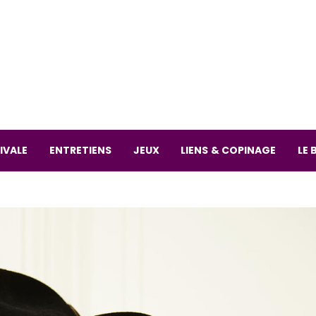
La librai
59 Rue
L
Mardi 
IVALE
ENTRETIENS
JEUX
LIENS & COPINAGE
LE 