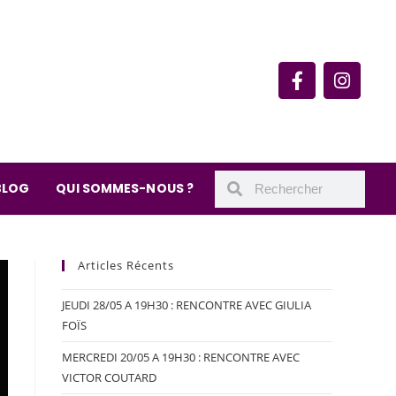
rie du quartier Secrétan
 de Meaux 75019 Paris
undi : 11h-19h30
– samedi : 10h-19h30
BLOG
QUI SOMMES-NOUS ?
Articles Récents
JEUDI 28/05 A 19H30 : RENCONTRE AVEC GIULIA
FOÏS
MERCREDI 20/05 A 19H30 : RENCONTRE AVEC
VICTOR COUTARD