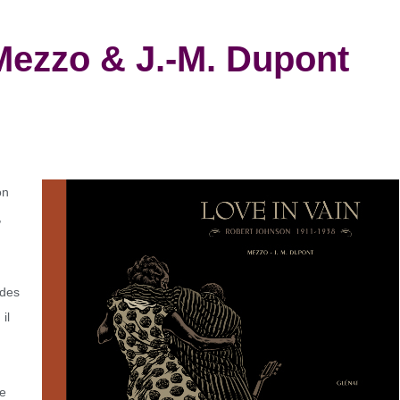
Mezzo & J.-M. Dupont
on
,
 des
, il
ne