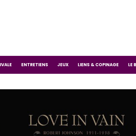
La librai
59 Rue
L
Mardi 
IVALE
ENTRETIENS
JEUX
LIENS & COPINAGE
LE 