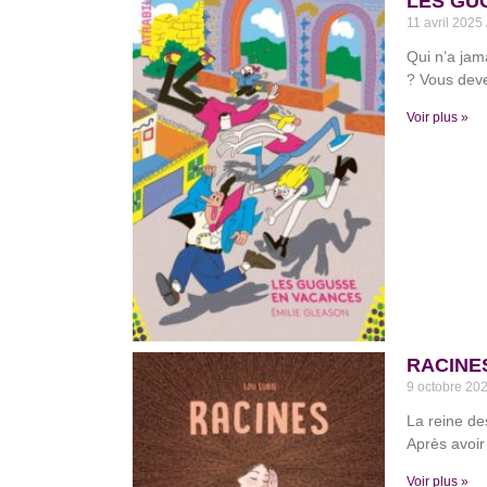
LES GUG
11 avril 2025
Qui n’a jam
? Vous deve
Voir plus »
RACINES
9 octobre 20
La reine de
Après avoir
Voir plus »