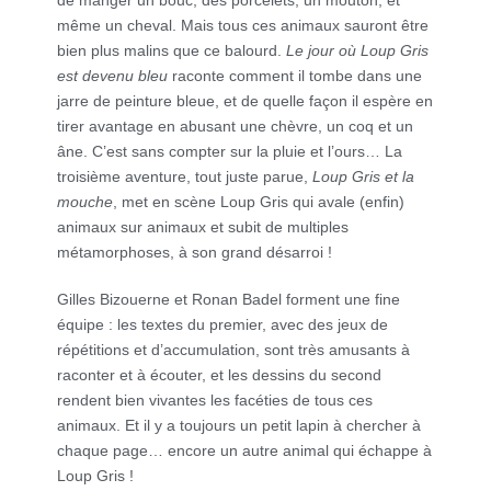
de manger un bouc, des porcelets, un mouton, et
même un cheval. Mais tous ces animaux sauront être
bien plus malins que ce balourd.
Le jour où Loup Gris
est devenu bleu
raconte comment il tombe dans une
jarre de peinture bleue, et de quelle façon il espère en
tirer avantage en abusant une chèvre, un coq et un
âne. C’est sans compter sur la pluie et l’ours… La
troisième aventure, tout juste parue,
Loup Gris et la
mouche
, met en scène Loup Gris qui avale (enfin)
animaux sur animaux et subit de multiples
métamorphoses, à son grand désarroi !
Gilles Bizouerne et Ronan Badel forment une fine
équipe : les textes du premier, avec des jeux de
répétitions et d’accumulation, sont très amusants à
raconter et à écouter, et les dessins du second
rendent bien vivantes les facéties de tous ces
animaux. Et il y a toujours un petit lapin à chercher à
chaque page… encore un autre animal qui échappe à
Loup Gris !