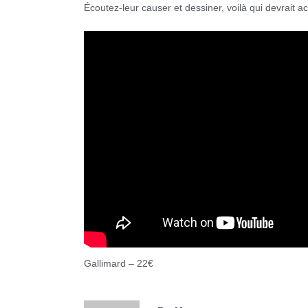
Écoutez-leur causer et dessiner, voilà qui devrait 
Gallimard – 22€