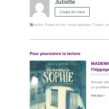
Juliette
Coups de coeur
amitié
,
Europe de l'est
,
roman graphique
,
Turquie
,
vo
Pour poursuivre la lecture
MADEMOI
l’hippop
16 mars 202
Romain ador
Le problème
Voir plus »