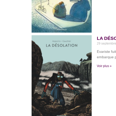
LA DÉSO
29 septembr
Evariste fu
embarque po
Voir plus »