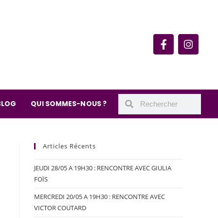
rie du quartier Secrétan
 de Meaux 75019 Paris
undi : 11h-19h30
– samedi : 10h-19h30
BLOG
QUI SOMMES-NOUS ?
Articles Récents
JEUDI 28/05 A 19H30 : RENCONTRE AVEC GIULIA
FOÏS
MERCREDI 20/05 A 19H30 : RENCONTRE AVEC
VICTOR COUTARD