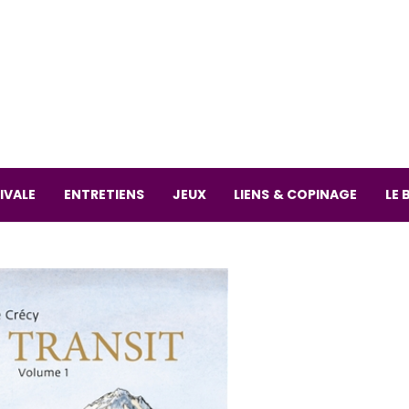
La librai
59 Rue
L
Mardi 
IVALE
ENTRETIENS
JEUX
LIENS & COPINAGE
LE 