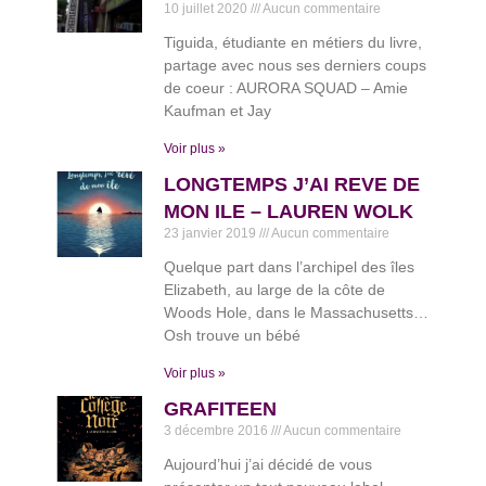
10 juillet 2020
Aucun commentaire
Tiguida, étudiante en métiers du livre,
partage avec nous ses derniers coups
de coeur : AURORA SQUAD – Amie
Kaufman et Jay
Voir plus »
LONGTEMPS J’AI REVE DE
MON ILE – LAUREN WOLK
23 janvier 2019
Aucun commentaire
Quelque part dans l’archipel des îles
Elizabeth, au large de la côte de
Woods Hole, dans le Massachusetts…
Osh trouve un bébé
Voir plus »
GRAFITEEN
3 décembre 2016
Aucun commentaire
Aujourd’hui j’ai décidé de vous