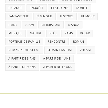
ENFANCE
ENQUÊTE
ETATS-UNIS
FAMILLE
FANTASTIQUE
FÉMINISME
HISTOIRE
HUMOUR
ITALIE
JAPON
LITTÉRATURE
MANGA
MUSIQUE
NATURE
NOËL
PARIS
POLAR
PORTRAIT DE FAMILLE
RENCONTRE
ROMAN
ROMAN ADOLESCENT
ROMAN FAMILIAL
VOYAGE
À PARTIR DE 3 ANS
À PARTIR DE 4 ANS
À PARTIR DE 9 ANS
À PARTIR DE 12 ANS