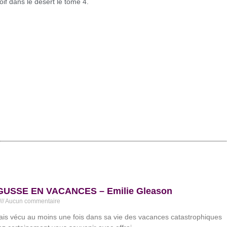
oif dans le désert le tome 4.
USSE EN VACANCES – Emilie Gleason
Aucun commentaire
ais vécu au moins une fois dans sa vie des vacances catastrophiques