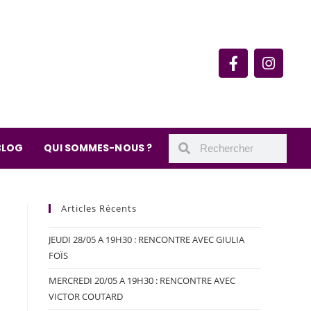
rie du quartier Secrétan
 de Meaux 75019 Paris
undi : 11h-19h30
– samedi : 10h-19h30
BLOG
QUI SOMMES-NOUS ?
Articles Récents
JEUDI 28/05 A 19H30 : RENCONTRE AVEC GIULIA
FOÏS
MERCREDI 20/05 A 19H30 : RENCONTRE AVEC
VICTOR COUTARD