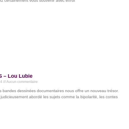
z certainement vous souvenir avec effroi
 – Lou Lubie
24
Aucun commentaire
s bandes dessinées documentaires nous offre un nouveau trésor.
 judicieusement abordé les sujets comme la bipolarité, les contes