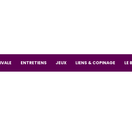
La librai
59 Rue
L
Mardi 
IVALE
ENTRETIENS
JEUX
LIENS & COPINAGE
LE 