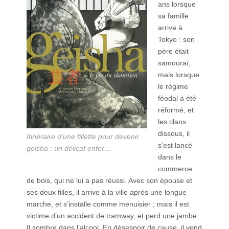
ans lorsque
sa famille
arrive à
Tokyo : son
père était
samouraï,
mais lorsque
le régime
féodal a été
réformé, et
les clans
dissous, il
Itinéraire d’une fillette pour devenir
s’est lancé
geisha : un délicat enfer…
dans le
commerce
de bois, qui ne lui a pas réussi. Avec son épouse et
ses deux filles, il arrive à la ville après une longue
marche, et s’installe comme menuisier ; mais il est
victime d’un accident de tramway, et perd une jambe.
Il sombre dans l’alcool. En désespoir de cause, il vend