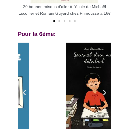
Audrey
20 bonnes raisons d'aller à l'école de Michaël
Il arrive
.50€
Escoffier et Romain Guyard chez Frimousse à 16€
Pour la 6ème: