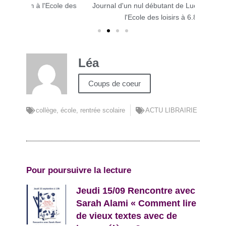
cole des
Journal d'un nul débutant de Luc Blanvillain à
L'internat
l'Ecole des loisirs à 6.80€
Léa
Coups de coeur
collège
,
école
,
rentrée scolaire
ACTU LIBRAIRIE
Pour poursuivre la lecture
Jeudi 15/09 Rencontre avec
Sarah Alami « Comment lire
de vieux textes avec de