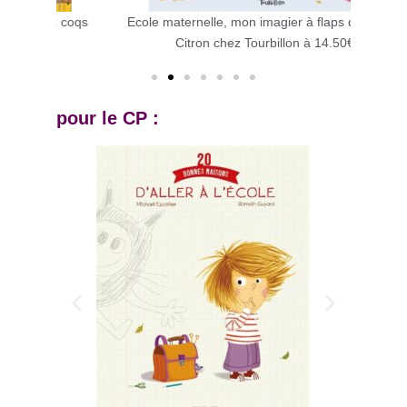
 coqs
Ecole maternelle, mon imagier à flaps de Coline
Mater
Citron chez Tourbillon à 14.50€
pour le CP :