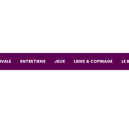
La librai
59 Rue
L
Mardi 
IVALE
ENTRETIENS
JEUX
LIENS & COPINAGE
LE 