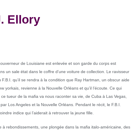
 Ellory
 gouverneur de Louisiane est enlevée et son garde du corps est
ns un sale état dans le coffre d’une voiture de collection. Le ravisseur
F.B.I. qu’il se rendra à la condition que Ray Hartman, un obscur aide
new yorkais, revienne à la Nouvelle Orléans et qu’il l’écoute. Ce qui
e ce tueur de la mafia va nous raconter sa vie, de Cuba à Las Vegas,
par Los Angeles et la Nouvelle Orléans. Pendant le récit, le F.B.I.
indre indice qui l’aiderait à retrouver la jeune fille.
e à rebondissements, une plongée dans la mafia italo-américaine, des