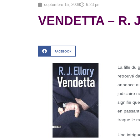
septembre 15, 2009
6:23 pm
VENDETTA – R. J.
FACEBOOK
La fille du
retrouvé da
annonce au 
judiciaire 
signifie qu
en passant 
traque le mo
Une intrigu