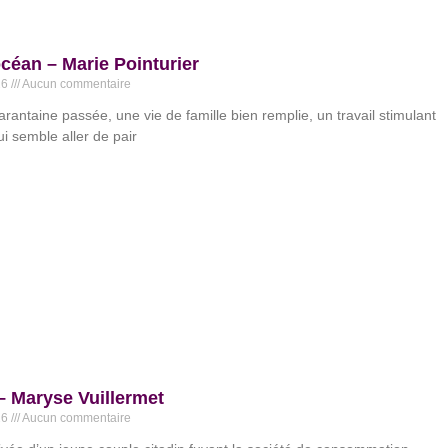
océan – Marie Pointurier
26
Aucun commentaire
arantaine passée, une vie de famille bien remplie, un travail stimulant
ui semble aller de pair
 Maryse Vuillermet
26
Aucun commentaire