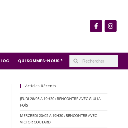
rie du quartier Secrétan
 de Meaux 75019 Paris
undi : 11h-19h30
– samedi : 10h-19h30
BLOG
QUI SOMMES-NOUS ?
Articles Récents
JEUDI 28/05 A 19H30 : RENCONTRE AVEC GIULIA
FOÏS
MERCREDI 20/05 A 19H30 : RENCONTRE AVEC
VICTOR COUTARD