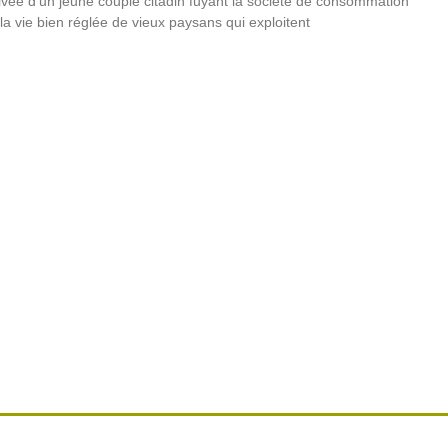
rivée d’un jeune couple citadin fuyant la société de consommation
la vie bien réglée de vieux paysans qui exploitent