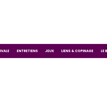
La librai
59 Rue
L
Mardi 
IVALE
ENTRETIENS
JEUX
LIENS & COPINAGE
LE 