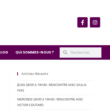
rie du quartier Secrétan
 de Meaux 75019 Paris
undi : 11h-19h30
– samedi : 10h-19h30
BLOG
QUI SOMMES-NOUS ?
Articles Récents
JEUDI 28/05 A 19H30 : RENCONTRE AVEC GIULIA
FOÏS
MERCREDI 20/05 A 19H30 : RENCONTRE AVEC
VICTOR COUTARD