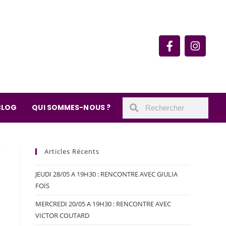
rie du quartier Secrétan
 de Meaux 75019 Paris
undi : 11h-19h30
– samedi : 10h-19h30
BLOG
QUI SOMMES-NOUS ?
Articles Récents
JEUDI 28/05 A 19H30 : RENCONTRE AVEC GIULIA
FOÏS
MERCREDI 20/05 A 19H30 : RENCONTRE AVEC
VICTOR COUTARD