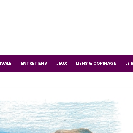
La librai
59 Rue
L
Mardi 
IVALE
ENTRETIENS
JEUX
LIENS & COPINAGE
LE 