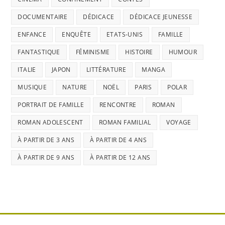
DOCUMENTAIRE
DÉDICACE
DÉDICACE JEUNESSE
ENFANCE
ENQUÊTE
ETATS-UNIS
FAMILLE
FANTASTIQUE
FÉMINISME
HISTOIRE
HUMOUR
ITALIE
JAPON
LITTÉRATURE
MANGA
MUSIQUE
NATURE
NOËL
PARIS
POLAR
PORTRAIT DE FAMILLE
RENCONTRE
ROMAN
ROMAN ADOLESCENT
ROMAN FAMILIAL
VOYAGE
À PARTIR DE 3 ANS
À PARTIR DE 4 ANS
À PARTIR DE 9 ANS
À PARTIR DE 12 ANS