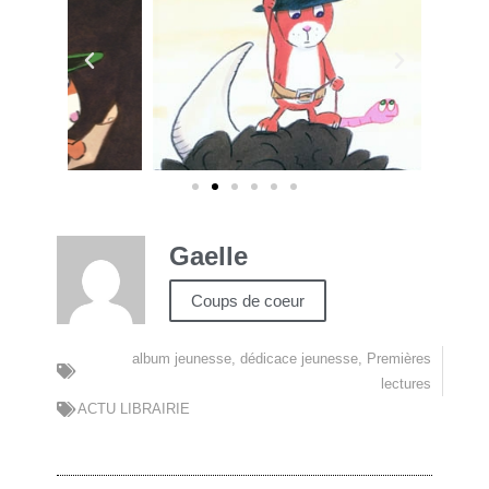
Gaelle
Coups de coeur
album jeunesse
,
dédicace jeunesse
,
Premières
lectures
ACTU LIBRAIRIE