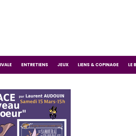
La librai
59 Rue
L
Mardi 
IVALE
ENTRETIENS
JEUX
LIENS & COPINAGE
LE 