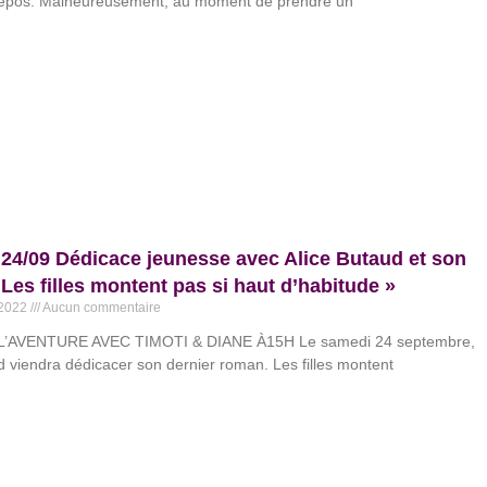
repos. Malheureusement, au moment de prendre un
4/09 Dédicace jeunesse avec Alice Butaud et son
Les filles montent pas si haut d’habitude »
 2022
Aucun commentaire
L’AVENTURE AVEC TIMOTI & DIANE À15H Le samedi 24 septembre,
d viendra dédicacer son dernier roman. Les filles montent