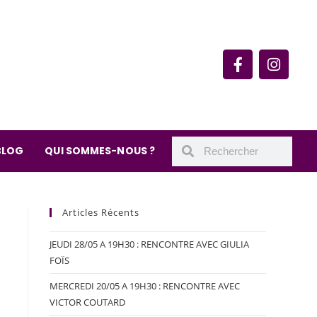
rie du quartier Secrétan
 de Meaux 75019 Paris
undi : 11h-19h30
– samedi : 10h-19h30
BLOG
QUI SOMMES-NOUS ?
Articles Récents
JEUDI 28/05 A 19H30 : RENCONTRE AVEC GIULIA
FOÏS
MERCREDI 20/05 A 19H30 : RENCONTRE AVEC
VICTOR COUTARD