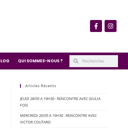
rie du quartier Secrétan
 de Meaux 75019 Paris
undi : 11h-19h30
– samedi : 10h-19h30
BLOG
QUI SOMMES-NOUS ?
Articles Récents
JEUDI 28/05 A 19H30 : RENCONTRE AVEC GIULIA
FOÏS
MERCREDI 20/05 A 19H30 : RENCONTRE AVEC
VICTOR COUTARD