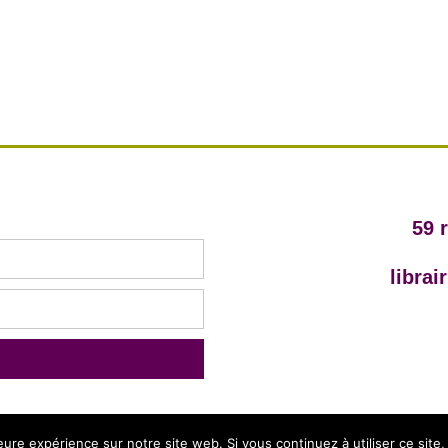
59 
libra
leure expérience sur notre site web. Si vous continuez à utiliser ce sit