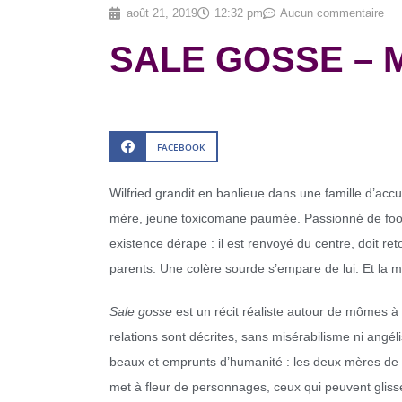
août 21, 2019
12:32 pm
Aucun commentaire
SALE GOSSE – Ma
FACEBOOK
Wilfried grandit en banlieue dans une famille d’accuei
mère, jeune toxicomane paumée. Passionné de foot e
existence dérape : il est renvoyé du centre, doit re
parents. Une colère sourde s’empare de lui. Et la mé
Sale gosse
est un récit réaliste autour de mômes à la
relations sont décrites, sans misérabilisme ni angé
beaux et emprunts d’humanité : les deux mères de 
met à fleur de personnages, ceux qui peuvent glisser