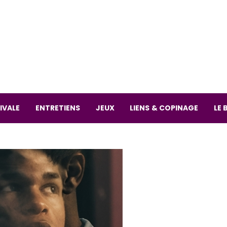
La librai
59 Rue
L
Mardi 
IVALE
ENTRETIENS
JEUX
LIENS & COPINAGE
LE 