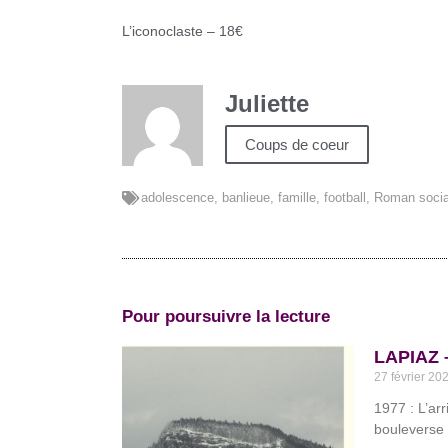
L’iconoclaste – 18€
Juliette
Coups de coeur
adolescence
,
banlieue
,
famille
,
football
,
Roman socia
Pour poursuivre la lecture
LAPIAZ –
27 février 20
1977 : L’ar
bouleverse 