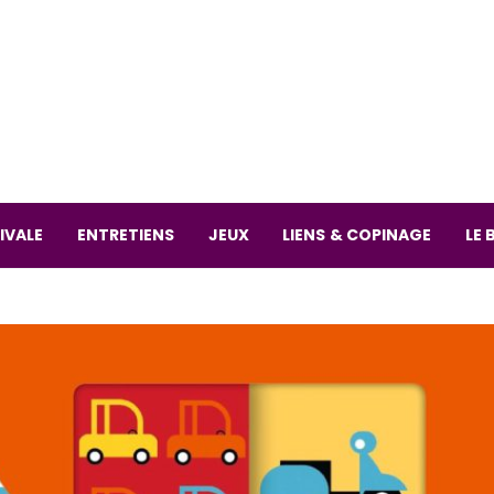
La librai
59 Rue
L
Mardi 
IVALE
ENTRETIENS
JEUX
LIENS & COPINAGE
LE 