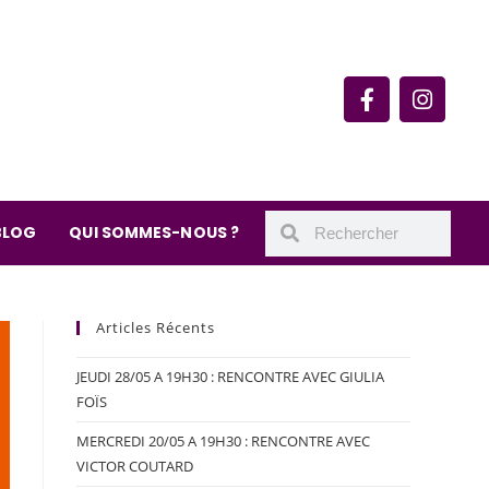
rie du quartier Secrétan
 de Meaux 75019 Paris
undi : 11h-19h30
– samedi : 10h-19h30
BLOG
QUI SOMMES-NOUS ?
Articles Récents
JEUDI 28/05 A 19H30 : RENCONTRE AVEC GIULIA
FOÏS
MERCREDI 20/05 A 19H30 : RENCONTRE AVEC
VICTOR COUTARD