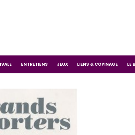
La librai
59 Rue
L
Mardi 
IVALE
ENTRETIENS
JEUX
LIENS & COPINAGE
LE 