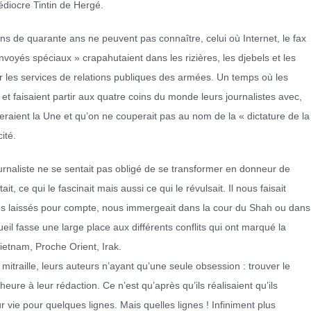
édiocre Tintin de Hergé.
s de quarante ans ne peuvent pas connaître, celui où Internet, le fax
envoyés spéciaux » crapahutaient dans les rizières, les djebels et les
r les services de relations publiques des armées. Un temps où les
t faisaient partir aux quatre coins du monde leurs journalistes avec,
feraient la Une et qu’on ne couperait pas au nom de la « dictature de la
ité.
journaliste ne se sentait pas obligé de se transformer en donneur de
ait, ce qui le fascinait mais aussi ce qui le révulsait. Il nous faisait
es laissés pour compte, nous immergeait dans la cour du Shah ou dans
il fasse une large place aux différents conflits qui ont marqué la
ietnam, Proche Orient, Irak.
mitraille, leurs auteurs n’ayant qu’une seule obsession : trouver le
eure à leur rédaction. Ce n’est qu’après qu’ils réalisaient qu’ils
r vie pour quelques lignes. Mais quelles lignes ! Infiniment plus