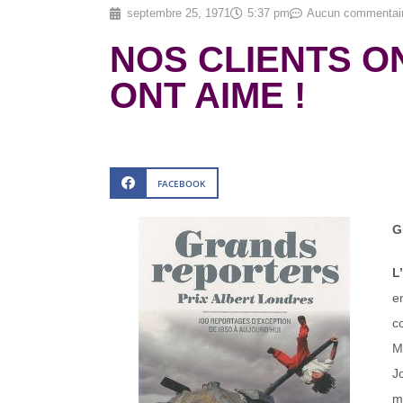
septembre 25, 1971
5:37 pm
Aucun commentai
NOS CLIENTS ON
ONT AIME !
FACEBOOK
G
L
e
c
M
J
m