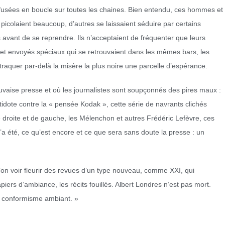
ffusées en boucle sur toutes les chaines. Bien entendu, ces hommes et
icolaient beaucoup, d’autres se laissaient séduire par certains
s avant de se reprendre. Ils n’acceptaient de fréquenter que leurs
s et envoyés spéciaux qui se retrouvaient dans les mêmes bars, les
traquer par-delà la misère la plus noire une parcelle d’espérance.
vaise presse et où les journalistes sont soupçonnés des pires maux :
tidote contre la « pensée Kodak », cette série de navrants clichés
droite et de gauche, les Mélenchon et autres Frédéric Lefèvre, ces
a été, ce qu’est encore et ce que sera sans doute la presse : un
l’on voir fleurir des revues d’un type nouveau, comme XXI, qui
piers d’ambiance, les récits fouillés. Albert Londres n’est pas mort.
e conformisme ambiant. »