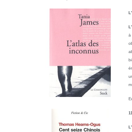
L
L
à 
o
a
b
é
u
m
E
1
L