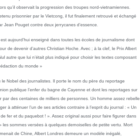
lors qu’il observait la progression des troupes nord-vietnamiennes.
etenu prisonnier par le Vietcong, il fut finalement retrouvé et échangé
ar Jean Pouget contre deux jerrycanes d’essence.
t aujourd’hui enseigné dans toutes les écoles de journalisme dont
ur de devenir d’autres Christian Hoche. Avec ; à la clef, le Prix Albert
ul autre que lui n’était plus indiqué pour choisir les textes composant
e rédaction du monde »
 le Nobel des journalistes. Il porte le nom du père du reportage
inion publique l’enfer du bagne de Cayenne et dont les reportages sur
eur par des centaines de milliers de personnes. Un homme assez rebelle
ger à atténuer l’un de ses articles contraire à l’esprit du journal : « Un
de fer et du paquebot ! ». Assez original aussi pour faire figurer dans
s » les sommes versées à quelques demoiselles de petite vertu. Mort
ramenait de Chine, Albert Londres demeure un modèle inégalé,