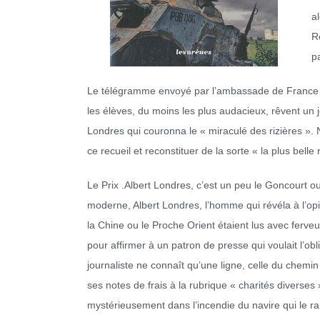
a
R
p
Le télégramme envoyé par l’ambassade de France es
les élèves, du moins les plus audacieux, rêvent un jo
Londres qui couronna le « miraculé des rizières ». N
ce recueil et reconstituer de la sorte « la plus bell
Le Prix .Albert Londres, c’est un peu le Goncourt ou
moderne, Albert Londres, l’homme qui révéla à l’op
la Chine ou le Proche Orient étaient lus avec ferv
pour affirmer à un patron de presse qui voulait l’obli
journaliste ne connaît qu’une ligne, celle du chemin 
ses notes de frais à la rubrique « charités diverse
mystérieusement dans l’incendie du navire qui le 