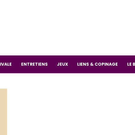
La librai
59 Rue
L
Mardi 
IVALE
ENTRETIENS
JEUX
LIENS & COPINAGE
LE 