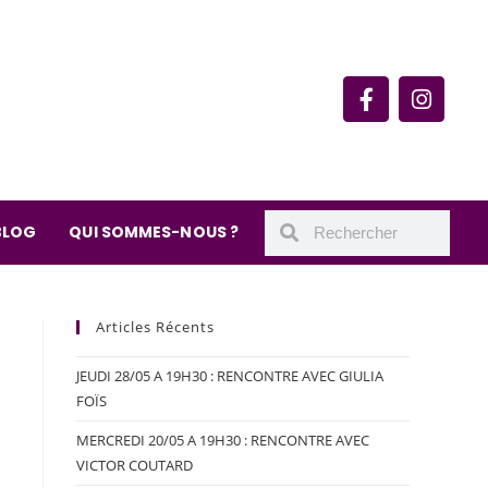
rie du quartier Secrétan
 de Meaux 75019 Paris
undi : 11h-19h30
– samedi : 10h-19h30
BLOG
QUI SOMMES-NOUS ?
Articles Récents
JEUDI 28/05 A 19H30 : RENCONTRE AVEC GIULIA
FOÏS
MERCREDI 20/05 A 19H30 : RENCONTRE AVEC
VICTOR COUTARD