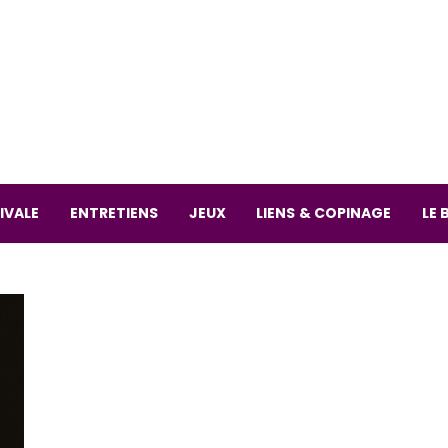
La librai
59 Rue
L
Mardi 
IVALE
ENTRETIENS
JEUX
LIENS & COPINAGE
LE 