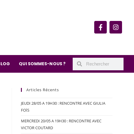
rie du quartier Secrétan
 de Meaux 75019 Paris
undi : 11h-19h30
– samedi : 10h-19h30
BLOG
QUI SOMMES-NOUS ?
Articles Récents
JEUDI 28/05 A 19H30 : RENCONTRE AVEC GIULIA
FOÏS
MERCREDI 20/05 A 19H30 : RENCONTRE AVEC
VICTOR COUTARD