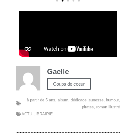
Gaelle
Coups de coeur
à partir de 5 ans
,
album
,
dédicace jeunesse
,
humour
,
pirates
,
roman illustré
ACTU LIBRAIRIE