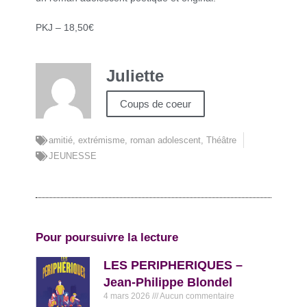
PKJ – 18,50€
Juliette
Coups de coeur
amitié
,
extrémisme
,
roman adolescent
,
Théâtre
JEUNESSE
Pour poursuivre la lecture
LES PERIPHERIQUES –
Jean-Philippe Blondel
4 mars 2026
Aucun commentaire