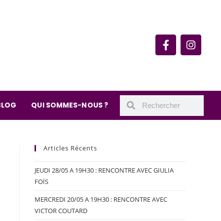
rie du quartier Secrétan
 de Meaux 75019 Paris
undi : 11h-19h30
– samedi : 10h-19h30
BLOG
QUI SOMMES-NOUS ?
Articles Récents
JEUDI 28/05 A 19H30 : RENCONTRE AVEC GIULIA
FOÏS
MERCREDI 20/05 A 19H30 : RENCONTRE AVEC
VICTOR COUTARD