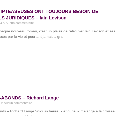
RIPTEASEUSES ONT TOUJOURS BESOIN DE
S JURIDIQUES – Iain Levison
24
Aucun commentaire
que nouveau roman, c’est un plaisir de retrouver Iain Levison et ses
sés par la vie et pourtant jamais aigris
ABONDS – Richard Lange
4
Aucun commentaire
ds – Richard Lange Voici un heureux et curieux mélange à la croisée