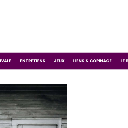
La librai
59 Rue
L
Mardi 
IVALE
ENTRETIENS
JEUX
LIENS & COPINAGE
LE 