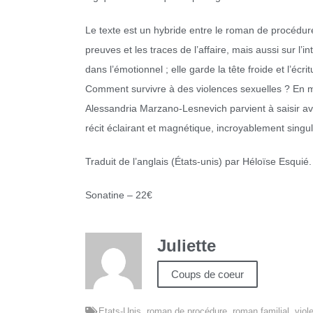
Le texte est un hybride entre le roman de procédur
preuves et les traces de l’affaire, mais aussi sur l’
dans l’émotionnel ; elle garde la tête froide et l’éc
Comment survivre à des violences sexuelles ? En met
Alessandria Marzano-Lesnevich parvient à saisir av
récit éclairant et magnétique, incroyablement singul
Traduit de l’anglais (États-unis) par Héloïse Esquié.
Sonatine – 22€
Juliette
Coups de coeur
Etats-Unis
,
roman de procédure
,
roman familial
,
viol