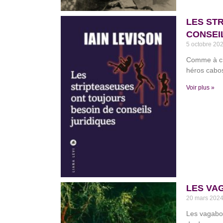
LES ST
CONSEIL
5 octobre 20
Comme à cha
héros cabos
Voir plus »
LES VAG
20 mars 202
Les vagabon