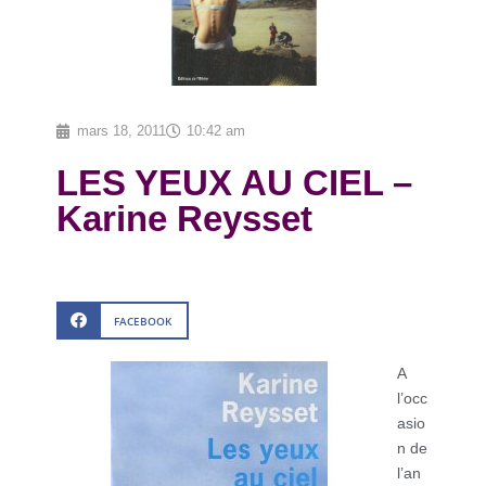
mars 18, 2011
10:42 am
LES YEUX AU CIEL –
Karine Reysset
FACEBOOK
A
l’occ
asio
n de
l’an