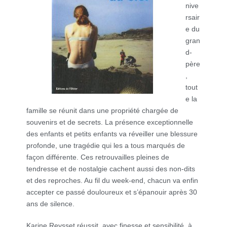
nive
rsair
e du
gran
d-
père
,
tout
e la
famille se réunit dans une propriété chargée de
souvenirs et de secrets. La présence exceptionnelle
des enfants et petits enfants va réveiller une blessure
profonde, une tragédie qui les a tous marqués de
façon différente. Ces retrouvailles pleines de
tendresse et de nostalgie cachent aussi des non-dits
et des reproches. Au fil du week-end, chacun va enfin
accepter ce passé douloureux et s’épanouir après 30
ans de silence.
Karine Reysset réussit, avec finesse et sensibilité, à