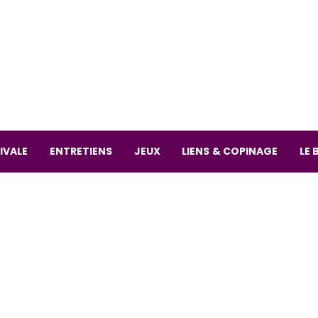
La librai
59 Rue
L
Mardi 
IVALE
ENTRETIENS
JEUX
LIENS & COPINAGE
LE 