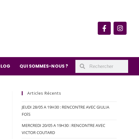
rie du quartier Secrétan
 de Meaux 75019 Paris
undi : 11h-19h30
– samedi : 10h-19h30
BLOG
QUI SOMMES-NOUS ?
Articles Récents
JEUDI 28/05 A 19H30 : RENCONTRE AVEC GIULIA
FOÏS
MERCREDI 20/05 A 19H30 : RENCONTRE AVEC
VICTOR COUTARD