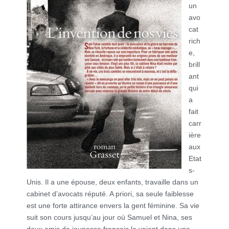
un
avo
cat
rich
e,
brill
ant
qui
a
fait
carr
ière
aux
Etat
s-
Unis. Il a une épouse, deux enfants, travaille dans un
cabinet d’avocats réputé. A priori, sa seule faiblesse
est une forte attirance envers la gent féminine. Sa vie
suit son cours jusqu’au jour où Samuel et Nina, ses