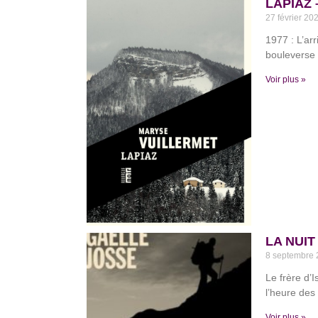
LAPIAZ –
27 février 20
1977 : L’ar
bouleverse 
Voir plus »
LA NUIT
8 septembre
Le frère d’I
l’heure des
Voir plus »