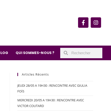
rie du quartier Secrétan
 de Meaux 75019 Paris
undi : 11h-19h30
– samedi : 10h-19h30
BLOG
QUI SOMMES-NOUS ?
Articles Récents
JEUDI 28/05 A 19H30 : RENCONTRE AVEC GIULIA
FOÏS
MERCREDI 20/05 A 19H30 : RENCONTRE AVEC
VICTOR COUTARD