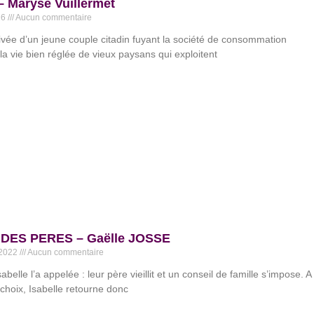
 Maryse Vuillermet
26
Aucun commentaire
rivée d’un jeune couple citadin fuyant la société de consommation
la vie bien réglée de vieux paysans qui exploitent
 DES PERES – Gaëlle JOSSE
 2022
Aucun commentaire
sabelle l’a appelée : leur père vieillit et un conseil de famille s’impose. A
 choix, Isabelle retourne donc