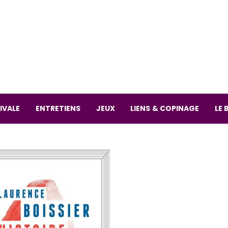
La librai
59 Rue
L
Mardi 
IVALE
ENTRETIENS
JEUX
LIENS & COPINAGE
LE 