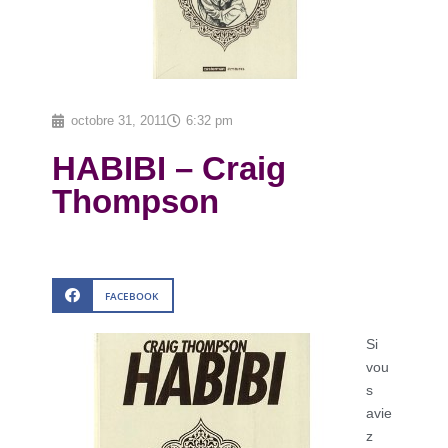
octobre 31, 2011
6:32 pm
HABIBI – Craig
Thompson
FACEBOOK
Si
vou
s
avie
z