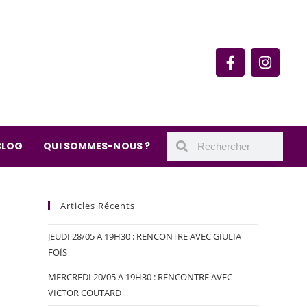
rie du quartier Secrétan
 de Meaux 75019 Paris
undi : 11h-19h30
– samedi : 10h-19h30
BLOG
QUI SOMMES-NOUS ?
Articles Récents
JEUDI 28/05 A 19H30 : RENCONTRE AVEC GIULIA
FOÏS
MERCREDI 20/05 A 19H30 : RENCONTRE AVEC
VICTOR COUTARD