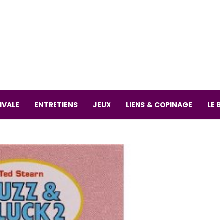
La librai
59 Rue
L
Mardi 
IVALE
ENTRETIENS
JEUX
LIENS & COPINAGE
LE 