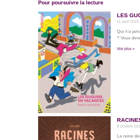
Pour poursuivre la lecture
LES GUG
11 avril 2025
Qui n’a jam
? Vous deve
Voir plus »
RACINES
9 octobre 20
La reine de