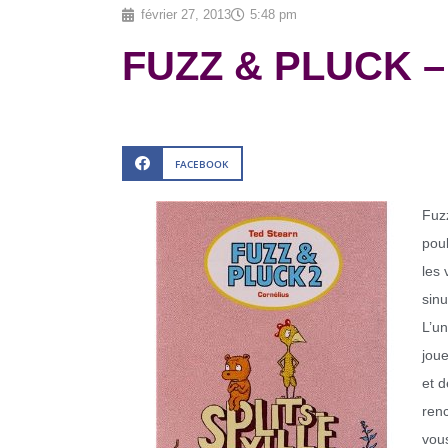
février 27, 2013
5:48 pm
FUZZ & PLUCK – 
FACEBOOK
Fuzz
poub
les 
sin
L’un
joue
et d
renc
vou