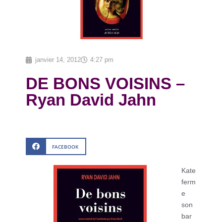
janvier 14, 2012
4:27 pm
DE BONS VOISINS –
Ryan David Jahn
FACEBOOK
Kate
ferm
e
son
bar