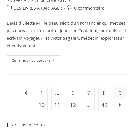
Yves
20 octobre 2017
DES LIVRES À PARTAGER
0 commentaire
L'avis d'Eliette M : le beau récit d’un romancier qui met ses
pas dans ceux d’un autre. Jean-Luc Coatalem, journaliste et
écrivain-voyageur- et Victor Segalen, médecin, explorateur
et écrivain ont…
Continuer La Lecture
1
…
6
7
8
9
10
11
12
…
49
Articles Récents