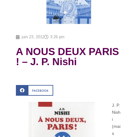
juin 23, 2012
3:26 pm
A NOUS DEUX PARIS
! – J. P. Nishi
FACEBOOK
J. P.
Nish
i
(mai
s