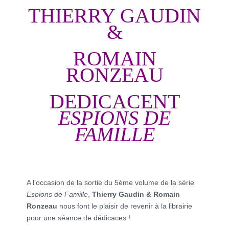
THIERRY GAUDIN
&
ROMAIN
RONZEAU
DEDICACENT
ESPIONS DE
FAMILLE
A l’occasion de la sortie du 5ème volume de la série
Espions de Famille
,
Thierry Gaudin & Romain
Ronzeau
nous font le plaisir de revenir à la librairie
pour une séance de dédicaces !