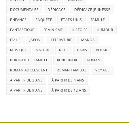
DOCUMENTAIRE
DÉDICACE
DÉDICACE JEUNESSE
ENFANCE
ENQUÊTE
ETATS-UNIS
FAMILLE
FANTASTIQUE
FÉMINISME
HISTOIRE
HUMOUR
ITALIE
JAPON
LITTÉRATURE
MANGA
MUSIQUE
NATURE
NOËL
PARIS
POLAR
PORTRAIT DE FAMILLE
RENCONTRE
ROMAN
ROMAN ADOLESCENT
ROMAN FAMILIAL
VOYAGE
À PARTIR DE 3 ANS
À PARTIR DE 4 ANS
À PARTIR DE 9 ANS
À PARTIR DE 12 ANS