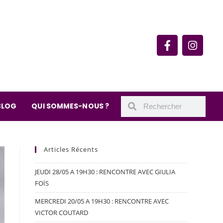
rie du quartier Secrétan
 de Meaux 75019 Paris
undi : 11h-19h30
– samedi : 10h-19h30
BLOG
QUI SOMMES-NOUS ?
Articles Récents
JEUDI 28/05 A 19H30 : RENCONTRE AVEC GIULIA
FOÏS
MERCREDI 20/05 A 19H30 : RENCONTRE AVEC
VICTOR COUTARD