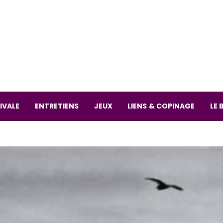
La librai
59 Rue
L
Mardi 
IVALE
ENTRETIENS
JEUX
LIENS & COPINAGE
LE 