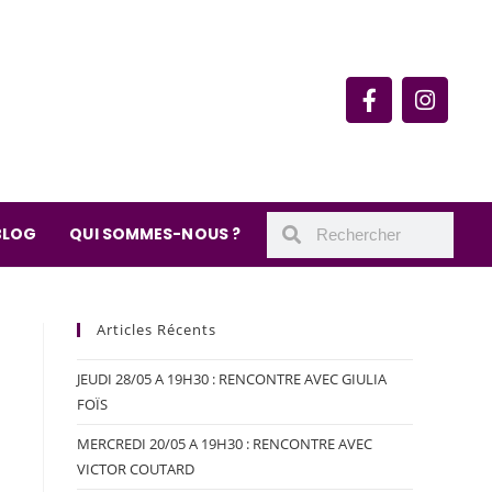
rie du quartier Secrétan
 de Meaux 75019 Paris
undi : 11h-19h30
– samedi : 10h-19h30
BLOG
QUI SOMMES-NOUS ?
Articles Récents
JEUDI 28/05 A 19H30 : RENCONTRE AVEC GIULIA
FOÏS
MERCREDI 20/05 A 19H30 : RENCONTRE AVEC
VICTOR COUTARD