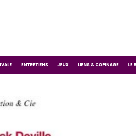
La librai
59 Rue
L
Mardi 
IVALE
ENTRETIENS
JEUX
LIENS & COPINAGE
LE 