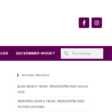
rie du quartier Secrétan
 de Meaux 75019 Paris
undi : 11h-19h30
– samedi : 10h-19h30
BLOG
QUI SOMMES-NOUS ?
Articles Récents
JEUDI 28/05 A 19H30 : RENCONTRE AVEC GIULIA
FOÏS
MERCREDI 20/05 A 19H30 : RENCONTRE AVEC
VICTOR COUTARD