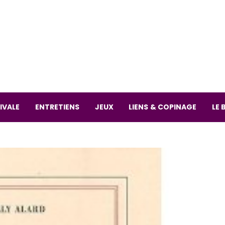
La librai
59 Rue
L
Mardi 
IVALE
ENTRETIENS
JEUX
LIENS & COPINAGE
LE 