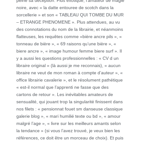
peine sa déception. Plus exotique, l’amateur de magie
noire, avec « la datte entouree de scotch dans la
sorcellerie » et son « TABLEAU QUI TOMBE DU MUR
– ETRANGE PHENOMENE ». Plus attendues, au vu
des connotations du nom de la librairie, et néanmoins
flatteuses, les requêtes comme «bière ancre pils », «
tonneau de bière », « 69 raisons qu’une bière », «
biere ancre », « image humour femme biere surf ». Il
y a aussi les questions professionnelles : « CV d un
libraire original » (là aussi je me reconnais), « aucun
libraire ne veut de mon roman à compte d’auteur », «
office librairie cavalerie », et le résolument pathétique
« est-il normal que l’apprenti ne fasse que des
cartons de retour ». Les inévitables amateurs de
sensualité, qui jouant trop la singularité finissent dans
nos filets : « pensionnat fouet sm danseuse classique
galerie blog », « mari humilié texte ou bd », « amour
malgré l’age », « livre sur les meilleurs amants selon
la tendance » (si vous l’avez trouvé, je veux bien les
références, ce doit être un morceau de choix). Et puis