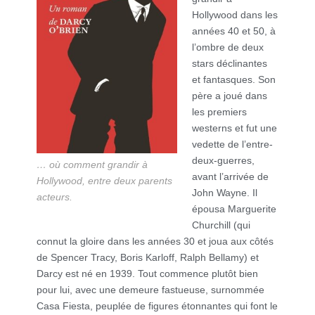
Hollywood dans les
années 40 et 50, à
l’ombre de deux
stars déclinantes
et fantasques. Son
père a joué dans
les premiers
westerns et fut une
vedette de l’entre-
deux-guerres,
… où comment grandir à
avant l’arrivée de
Hollywood, entre deux parents
John Wayne. Il
acteurs.
épousa Marguerite
Churchill (qui
connut la gloire dans les années 30 et joua aux côtés
de Spencer Tracy, Boris Karloff, Ralph Bellamy) et
Darcy est né en 1939. Tout commence plutôt bien
pour lui, avec une demeure fastueuse, surnommée
Casa Fiesta, peuplée de figures étonnantes qui font le