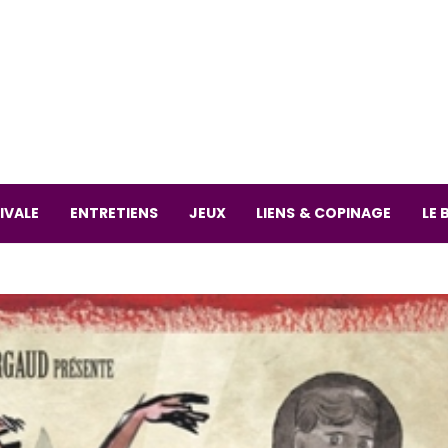
La librai
59 Rue
L
Mardi 
IVALE
ENTRETIENS
JEUX
LIENS & COPINAGE
LE 