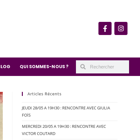
rie du quartier Secrétan
 de Meaux 75019 Paris
undi : 11h-19h30
– samedi : 10h-19h30
BLOG
QUI SOMMES-NOUS ?
Articles Récents
JEUDI 28/05 A 19H30 : RENCONTRE AVEC GIULIA
FOÏS
MERCREDI 20/05 A 19H30 : RENCONTRE AVEC
VICTOR COUTARD