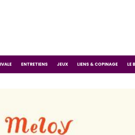
La librai
59 Rue
L
Mardi 
IVALE
ENTRETIENS
JEUX
LIENS & COPINAGE
LE 