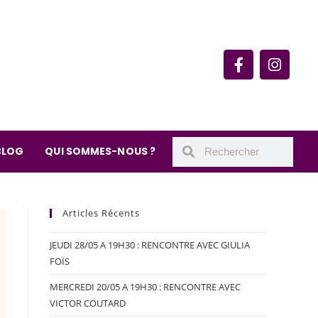
rie du quartier Secrétan
 de Meaux 75019 Paris
undi : 11h-19h30
– samedi : 10h-19h30
BLOG
QUI SOMMES-NOUS ?
Articles Récents
JEUDI 28/05 A 19H30 : RENCONTRE AVEC GIULIA
FOÏS
MERCREDI 20/05 A 19H30 : RENCONTRE AVEC
VICTOR COUTARD