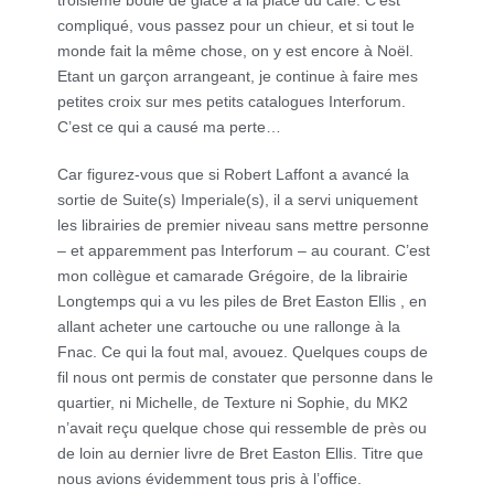
troisième boule de glace à la place du café. C’est
compliqué, vous passez pour un chieur, et si tout le
monde fait la même chose, on y est encore à Noël.
Etant un garçon arrangeant, je continue à faire mes
petites croix sur mes petits catalogues Interforum.
C’est ce qui a causé ma perte…
Car figurez-vous que si Robert Laffont a avancé la
sortie de Suite(s) Imperiale(s), il a servi uniquement
les librairies de premier niveau sans mettre personne
– et apparemment pas Interforum – au courant. C’est
mon collègue et camarade Grégoire, de la librairie
Longtemps qui a vu les piles de Bret Easton Ellis , en
allant acheter une cartouche ou une rallonge à la
Fnac. Ce qui la fout mal, avouez. Quelques coups de
fil nous ont permis de constater que personne dans le
quartier, ni Michelle, de Texture ni Sophie, du MK2
n’avait reçu quelque chose qui ressemble de près ou
de loin au dernier livre de Bret Easton Ellis. Titre que
nous avions évidemment tous pris à l’office.