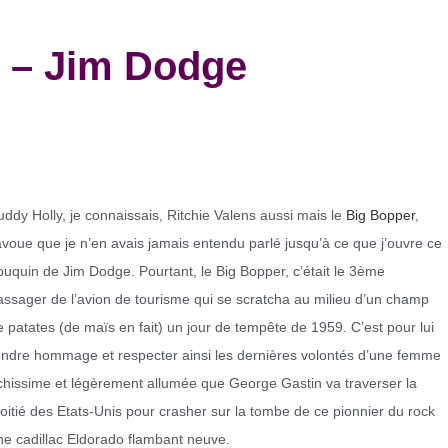
– Jim Dodge
uddy Holly, je connaissais, Ritchie Valens aussi mais le
Big Bopper
,
’avoue que je n’en avais jamais entendu parlé jusqu’à ce que j’ouvre ce
ouquin de Jim Dodge. Pourtant, le Big Bopper, c’était le 3ème
assager de l’avion de tourisme qui se scratcha au milieu d’un champ
e patates (de maïs en fait) un jour de tempête de 1959. C’est pour lui
endre hommage et respecter ainsi les dernières volontés d’une femme
ichissime et légèrement allumée que George Gastin va traverser la
oitié des Etats-Unis pour crasher sur la tombe de ce pionnier du rock
ne cadillac Eldorado flambant neuve.