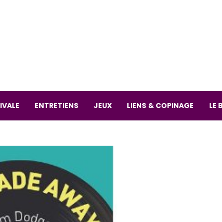
La librai
59 Rue
L
Mardi 
IVALE
ENTRETIENS
JEUX
LIENS & COPINAGE
LE 