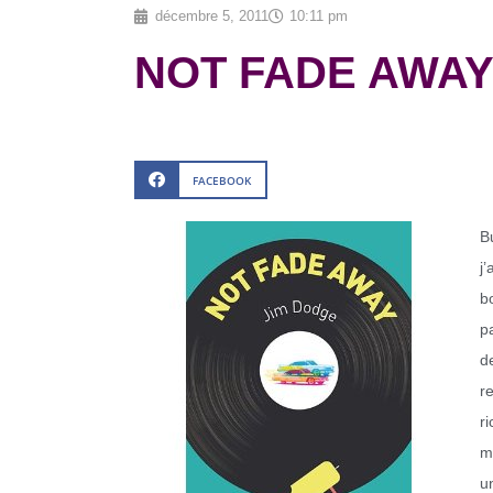
décembre 5, 2011
10:11 pm
NOT FADE AWAY 
FACEBOOK
B
j
b
p
d
r
r
m
u