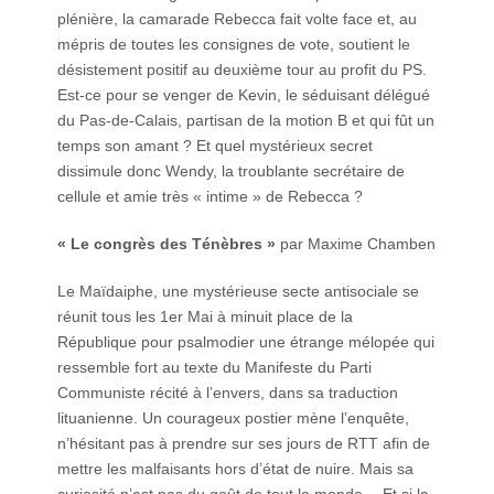
plénière, la camarade Rebecca fait volte face et, au
mépris de toutes les consignes de vote, soutient le
désistement positif au deuxième tour au profit du PS.
Est-ce pour se venger de Kevin, le séduisant délégué
du Pas-de-Calais, partisan de la motion B et qui fût un
temps son amant ? Et quel mystérieux secret
dissimule donc Wendy, la troublante secrétaire de
cellule et amie très « intime » de Rebecca ?
« Le congrès des Ténèbres »
par Maxime Chamben
Le Maïdaiphe, une mystérieuse secte antisociale se
réunit tous les 1er Mai à minuit place de la
République pour psalmodier une étrange mélopée qui
ressemble fort au texte du Manifeste du Parti
Communiste récité à l’envers, dans sa traduction
lituanienne. Un courageux postier mène l’enquête,
n’hésitant pas à prendre sur ses jours de RTT afin de
mettre les malfaisants hors d’état de nuire. Mais sa