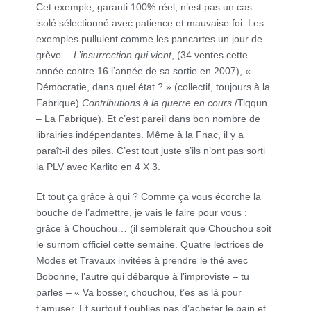
Cet exemple, garanti 100% réel, n’est pas un cas
isolé sélectionné avec patience et mauvaise foi. Les
exemples pullulent comme les pancartes un jour de
grève…
L’insurrection qui vient
, (34 ventes cette
année contre 16 l’année de sa sortie en 2007), «
Démocratie, dans quel état ? » (collectif, toujours à la
Fabrique)
Contributions à la guerre en cours
/Tiqqun
– La Fabrique). Et c’est pareil dans bon nombre de
librairies indépendantes. Même à la Fnac, il y a
paraît-il des piles. C’est tout juste s’ils n’ont pas sorti
la PLV avec Karlito en 4 X 3.
Et tout ça grâce à qui ? Comme ça vous écorche la
bouche de l’admettre, je vais le faire pour vous :
grâce à Chouchou… (il semblerait que Chouchou soit
le surnom officiel cette semaine. Quatre lectrices de
Modes et Travaux invitées à prendre le thé avec
Bobonne, l’autre qui débarque à l’improviste – tu
parles – « Va bosser, chouchou, t’es as là pour
t’amuser. Et surtout t’oublies pas d’acheter le pain et