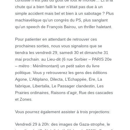
curiosité n’est pas du goût de tout le monde… Et si la
chute qui a bien failli le tuer n’était pas due à un
simple accident mais bel et bien à un sabotage ? Plus
machiavélique qu’un congrès du PS, plus sanglant
qu’un speech de François Bairou, un thriller haletant.
Pour patienter en attendant de retrouver ces
prochaines sorties, nous vous signalons que se
tiendra les vendredi 29, samedi 30 et dimanche 31
mai prochain. au Lieu-dit (6 rue Sorbier – PARIS 20e
– métro : Ménilmontant) un petit salon du livre
politique. Vous y retrouverez les gens des éditions
Agone, L’Altiplano, Dilecta, L’Echappée, Ere, La
fabrique, Libertalia, Le Passager clandestin, Les
Prairies ordinaires, Raisons d’agir, Rue des cascades
et Zones.
Vous pourrez également assister à trois projections:
Vendredi 29 à 20h: des images de Gaza-strophe, le