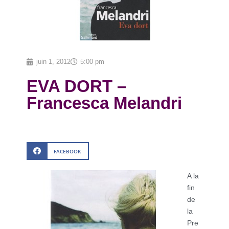
juin 1, 2012
5:00 pm
EVA DORT –
Francesca Melandri
FACEBOOK
A la
fin
de
la
Pre