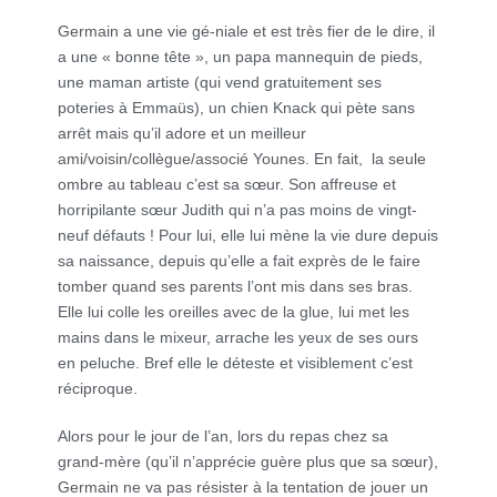
Germain a une vie gé-niale et est très fier de le dire, il
a une « bonne tête », un papa mannequin de pieds,
une maman artiste (qui vend gratuitement ses
poteries à Emmaüs), un chien Knack qui pète sans
arrêt mais qu’il adore et un meilleur
ami/voisin/collègue/associé Younes. En fait, la seule
ombre au tableau c’est sa sœur. Son affreuse et
horripilante sœur Judith qui n’a pas moins de vingt-
neuf défauts ! Pour lui, elle lui mène la vie dure depuis
sa naissance, depuis qu’elle a fait exprès de le faire
tomber quand ses parents l’ont mis dans ses bras.
Elle lui colle les oreilles avec de la glue, lui met les
mains dans le mixeur, arrache les yeux de ses ours
en peluche. Bref elle le déteste et visiblement c’est
réciproque.
Alors pour le jour de l’an, lors du repas chez sa
grand-mère (qu’il n’apprécie guère plus que sa sœur),
Germain ne va pas résister à la tentation de jouer un