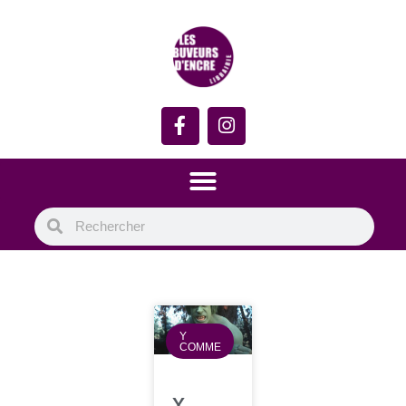
Y
COMME
Y