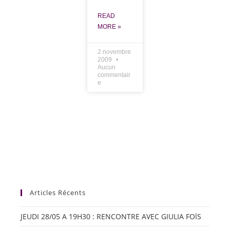
READ
MORE »
2 novembre
2009
Aucun
commentair
e
Articles Récents
JEUDI 28/05 A 19H30 : RENCONTRE AVEC GIULIA FOÏS