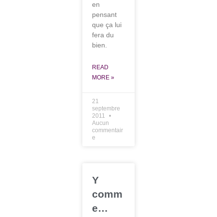
en
pensant
que ça lui
fera du
bien.
READ
MORE »
21
septembre
2011
Aucun
commentair
e
Y
comm
e…