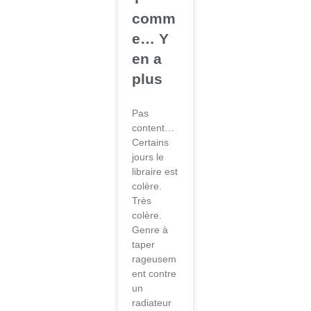
comm
e… Y
en a
plus
Pas
content…
Certains
jours le
libraire est
colère.
Très
colère.
Genre à
taper
rageusem
ent contre
un
radiateur