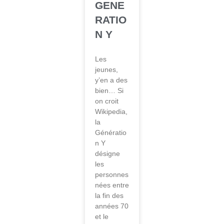
GENE
RATIO
N Y
Les
jeunes,
y’en a des
bien… Si
on croit
Wikipedia,
la
Génératio
n Y
désigne
les
personnes
nées entre
la fin des
années 70
et le