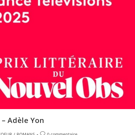
– Adèle Yon
COEUR
/
ROMANS
0 commentaire