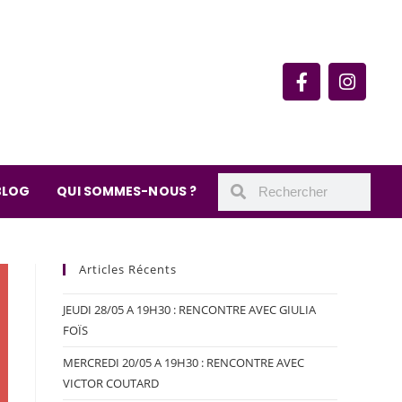
rie du quartier Secrétan
 de Meaux 75019 Paris
undi : 11h-19h30
– samedi : 10h-19h30
BLOG
QUI SOMMES-NOUS ?
Articles Récents
JEUDI 28/05 A 19H30 : RENCONTRE AVEC GIULIA
FOÏS
MERCREDI 20/05 A 19H30 : RENCONTRE AVEC
VICTOR COUTARD