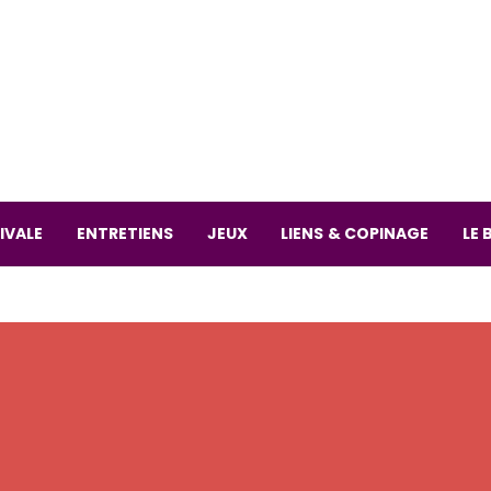
La librai
59 Rue
L
Mardi 
IVALE
ENTRETIENS
JEUX
LIENS & COPINAGE
LE 